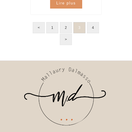
Lire plus
<
1
2
3
4
>