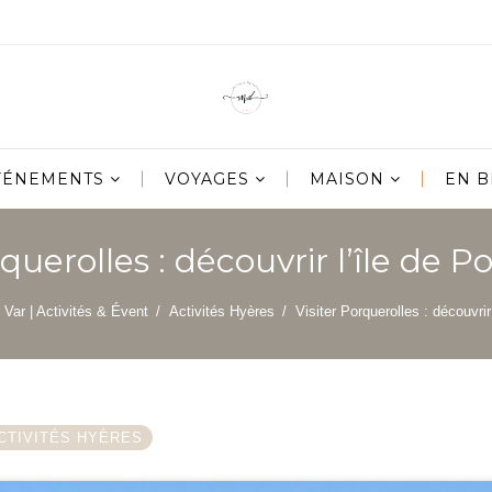
ÉVÉNEMENTS
VOYAGES
MAISON
EN B
rquerolles : découvrir l’île de P
/
Var | Activités & Évent
/
Activités Hyères
/
Visiter Porquerolles : découvrir
CTIVITÉS HYÈRES