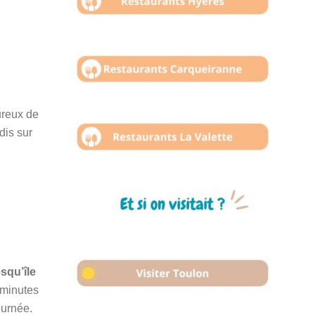
ureux de
dis sur
squ’île
 minutes
ournée.