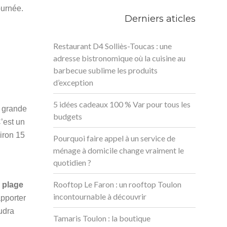
ournée.
Derniers aticles
Restaurant D4 Solliès-Toucas : une
adresse bistronomique où la cuisine au
barbecue sublime les produits
d’exception
5 idées cadeaux 100 % Var pour tous les
s grande
budgets
’est un
viron 15
Pourquoi faire appel à un service de
ménage à domicile change vraiment le
quotidien ?
Rooftop Le Faron : un rooftop Toulon
e plage
incontournable à découvrir
apporter
audra
Tamaris Toulon : la boutique