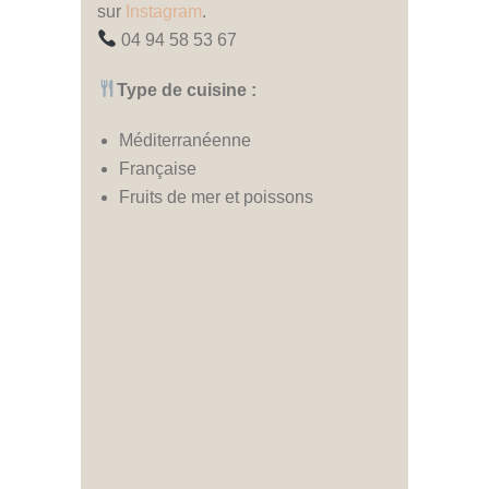
sur
Instagram
.
04 94 58 53 67
Type de cuisine :
Méditerranéenne
Française
Fruits de mer et poissons