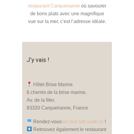
restaurant Carqueiranne
où savourer
de bons plats avec une magnifique
vue sur la mer, c’est l’adresse idéale.
J’y vais !
Hôtel Brise Marine
6 chemin de la brise marine,
Av. de la Mer,
83320 Carqueiranne, France
Rendez-vous
sur leur site juste içi
!
Retrouvez également le restaurant