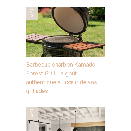
0
Barbecue charbon Kamado
Forest Grill : le goût
authentique au cœur de vos
grillades
0