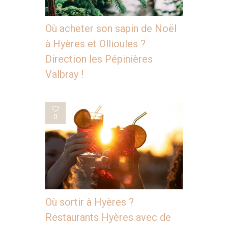
Où acheter son sapin de Noël
à Hyères et Ollioules ?
Direction les Pépinières
Valbray !
0
Où sortir à Hyères ?
Restaurants Hyères avec de