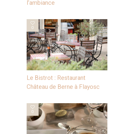
l’ambiance
0
Le Bistrot : Restaurant
Château de Berne à Flayosc
0