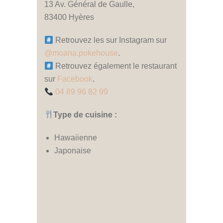
13 Av. Général de Gaulle,
83400 Hyères
Retrouvez les sur Instagram sur
@moana.pokehouse
.
Retrouvez également le restaurant
sur
Facebook
.
04 89 96 82 99
Type de cuisine :
Hawaiienne
Japonaise