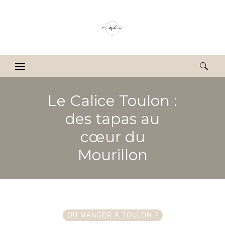
Rechercher :
Le Calice Toulon :
des tapas au
cœur du
Mourillon
OÙ MANGER À TOULON ?