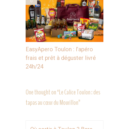
0
EasyApero Toulon : l’apéro
frais et prêt à déguster livré
24h/24
One thought on “
Le Calice Toulon : des
tapas au cœur du Mourillon
”