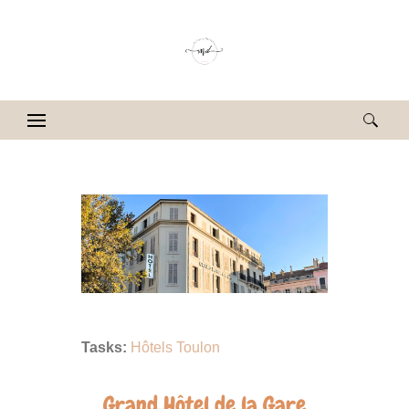
Rechercher :
Tasks:
Hôtels Toulon
Grand Hôtel de la Gare