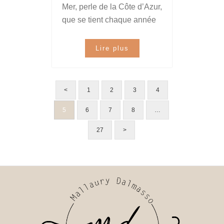
Mer, perle de la Côte d’Azur,
que se tient chaque année
Lire plus
<
1
2
3
4
5
6
7
8
…
27
>